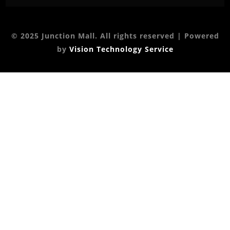
© 2025 Junction Mall. All rights reserved | Powered
by
Vision Technology Service