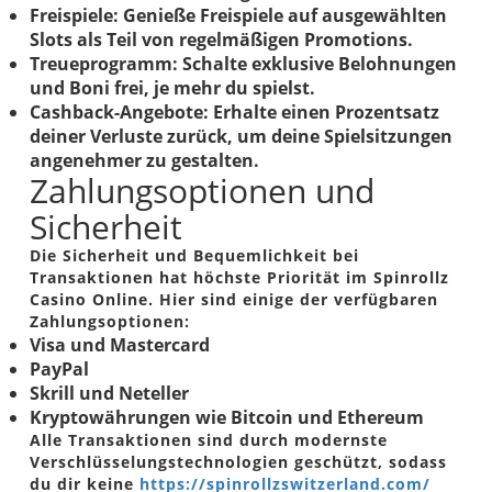
Freispiele:
Genieße Freispiele auf ausgewählten
Slots als Teil von regelmäßigen Promotions.
Treueprogramm:
Schalte exklusive Belohnungen
und Boni frei, je mehr du spielst.
Cashback-Angebote:
Erhalte einen Prozentsatz
deiner Verluste zurück, um deine Spielsitzungen
angenehmer zu gestalten.
Zahlungsoptionen und
Sicherheit
Die Sicherheit und Bequemlichkeit bei
Transaktionen hat höchste Priorität im
Spinrollz
Casino Online
. Hier sind einige der verfügbaren
Zahlungsoptionen:
Visa und Mastercard
PayPal
Skrill und Neteller
Kryptowährungen wie Bitcoin und Ethereum
Alle Transaktionen sind durch modernste
Verschlüsselungstechnologien geschützt, sodass
du dir keine
https://spinrollzswitzerland.com/