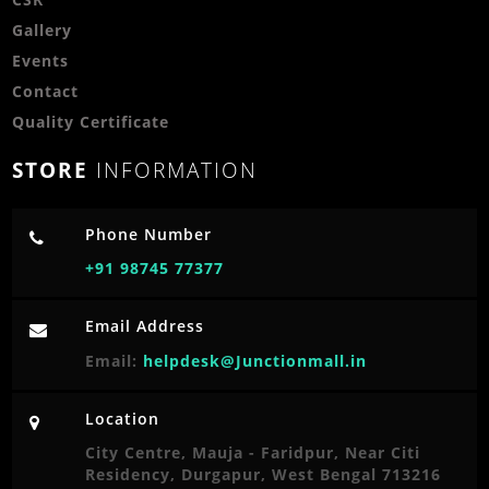
Gallery
Events
Contact
Quality Certificate
STORE
INFORMATION
Phone Number
+91 98745 77377
Email Address
Email:
helpdesk@Junctionmall.in
Location
City Centre, Mauja - Faridpur, Near Citi
Residency, Durgapur, West Bengal 713216