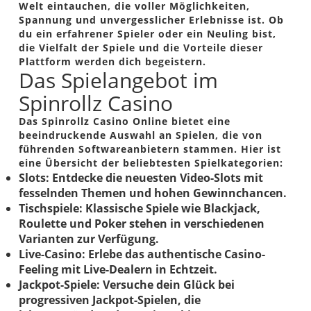
Welt eintauchen, die voller Möglichkeiten,
Spannung und unvergesslicher Erlebnisse ist. Ob
du ein erfahrener Spieler oder ein Neuling bist,
die Vielfalt der Spiele und die Vorteile dieser
Plattform werden dich begeistern.
Das Spielangebot im
Spinrollz Casino
Das
Spinrollz Casino Online
bietet eine
beeindruckende Auswahl an Spielen, die von
führenden Softwareanbietern stammen. Hier ist
eine Übersicht der beliebtesten Spielkategorien:
Slots:
Entdecke die neuesten Video-Slots mit
fesselnden Themen und hohen Gewinnchancen.
Tischspiele:
Klassische Spiele wie Blackjack,
Roulette und Poker stehen in verschiedenen
Varianten zur Verfügung.
Live-Casino:
Erlebe das authentische Casino-
Feeling mit Live-Dealern in Echtzeit.
Jackpot-Spiele:
Versuche dein Glück bei
progressiven Jackpot-Spielen, die