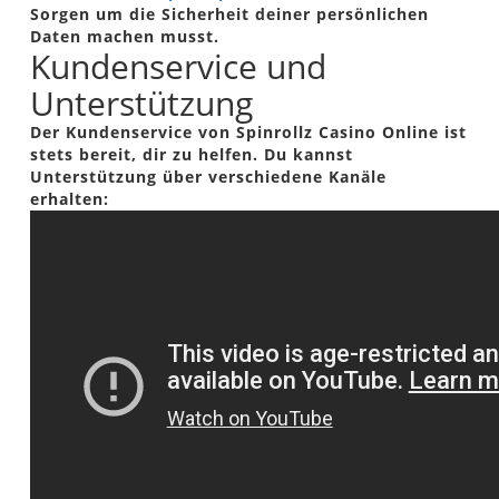
Sorgen um die Sicherheit deiner persönlichen
Daten machen musst.
Kundenservice und
Unterstützung
Der Kundenservice von
Spinrollz Casino Online
ist
stets bereit, dir zu helfen. Du kannst
Unterstützung über verschiedene Kanäle
erhalten: