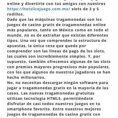
online y divertirte con tus amigos con nuestros
https://hotslicejuego.com.mx/
slots de 3 y 5
rodillos.
Dado que las máquinas tragamonedas son los
juegos de casino gratis de tragamonedas online
más populares, tanto en México como en todo el
mundo, no es de extrañar que existan diferentes
tipos. Una vez que comprendes la estructura de
apuestas, la única cosa que queda por
comprender son las líneas de pago de los slots,
las cuales son increíblemente simples. Y, por
supuesto, también ofrecemos algunas de las slots
con premios mayores progresivos más populares,
con los que algunos de nuestros jugadores se han
hecho millonarios.
No, no necesitas descargar ningún software para
jugar a tragamonedas gratis en la mayoría de los
casos. Las nuevas tragamonedas gratuitas
utilizan tecnología HTML5, permitiéndote
disfrutar de casi todos nuestros juegos en tu
smartphone favorito. Entre nuestros mejores
juegos de tragamonedas de casino gratis con