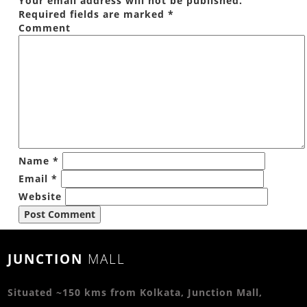
Your email address will not be published.
Required fields are marked
*
Comment
Name
*
Email
*
Website
JUNCTION
MALL
Situated ~150 kms from Kolkata, Junction Mall,