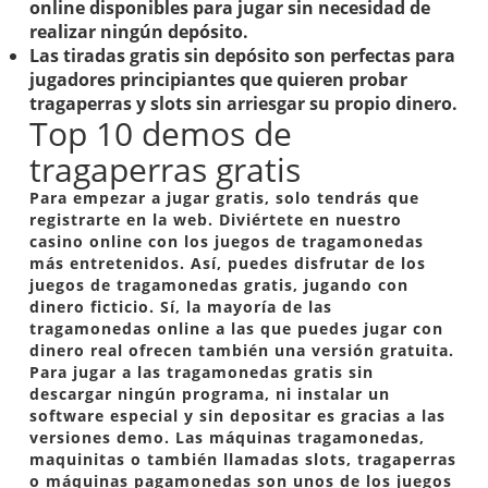
online disponibles para jugar sin necesidad de
realizar ningún depósito.
Las tiradas gratis sin depósito son perfectas para
jugadores principiantes que quieren probar
tragaperras y slots sin arriesgar su propio dinero.
Top 10 demos de
tragaperras gratis
Para empezar a jugar gratis, solo tendrás que
registrarte en la web. Diviértete en nuestro
casino online con los juegos de tragamonedas
más entretenidos. Así, puedes disfrutar de los
juegos de tragamonedas gratis, jugando con
dinero ficticio. Sí, la mayoría de las
tragamonedas online a las que puedes jugar con
dinero real ofrecen también una versión gratuita.
Para jugar a las tragamonedas gratis sin
descargar ningún programa, ni instalar un
software especial y sin depositar es gracias a las
versiones demo. Las máquinas tragamonedas,
maquinitas o también llamadas slots, tragaperras
o máquinas pagamonedas son unos de los juegos