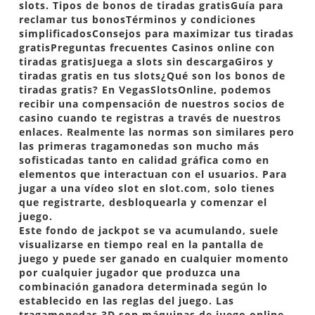
slots. Tipos de bonos de tiradas gratisGuía para
reclamar tus bonosTérminos y condiciones
simplificadosConsejos para maximizar tus tiradas
gratisPreguntas frecuentes Casinos online con
tiradas gratisJuega a slots sin descargaGiros y
tiradas gratis en tus slots¿Qué son los bonos de
tiradas gratis? En VegasSlotsOnline, podemos
recibir una compensación de nuestros socios de
casino cuando te registras a través de nuestros
enlaces. Realmente las normas son similares pero
las primeras tragamonedas son mucho más
sofisticadas tanto en calidad gráfica como en
elementos que interactuan con el usuarios. Para
jugar a una vídeo slot en slot.com, solo tienes
que registrarte, desbloquearla y comenzar el
juego.
Este fondo de jackpot se va acumulando, suele
visualizarse en tiempo real en la pantalla de
juego y puede ser ganado en cualquier momento
por cualquier jugador que produzca una
combinación ganadora determinada según lo
establecido en las reglas del juego. Las
tragamonedas 3D son máquinas de juego online