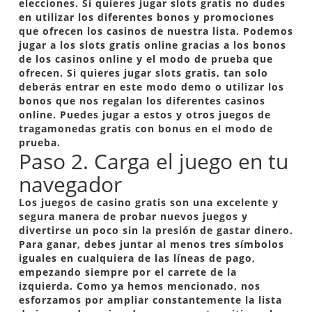
elecciones. Si quieres jugar slots gratis no dudes
en utilizar los diferentes bonos y promociones
que ofrecen los casinos de nuestra lista. Podemos
jugar a los slots gratis online gracias a los bonos
de los casinos online y el modo de prueba que
ofrecen. Si quieres jugar slots gratis, tan solo
deberás entrar en este modo demo o utilizar los
bonos que nos regalan los diferentes casinos
online. Puedes jugar a estos y otros juegos de
tragamonedas gratis con bonus en el modo de
prueba.
Paso 2. Carga el juego en tu
navegador
Los juegos de casino gratis son una excelente y
segura manera de probar nuevos juegos y
divertirse un poco sin la presión de gastar dinero.
Para ganar, debes juntar al menos tres símbolos
iguales en cualquiera de las líneas de pago,
empezando siempre por el carrete de la
izquierda. Como ya hemos mencionado, nos
esforzamos por ampliar constantemente la lista