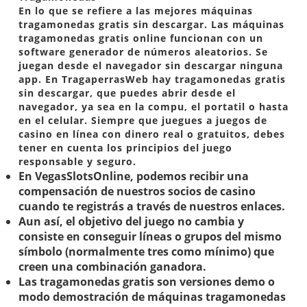
En lo que se refiere a las mejores máquinas
tragamonedas gratis sin descargar. Las máquinas
tragamonedas gratis online funcionan con un
software generador de números aleatorios. Se
juegan desde el navegador sin descargar ninguna
app. En TragaperrasWeb hay tragamonedas gratis
sin descargar, que puedes abrir desde el
navegador, ya sea en la compu, el portatil o hasta
en el celular. Siempre que juegues a juegos de
casino en línea con dinero real o gratuitos, debes
tener en cuenta los principios del juego
responsable y seguro.
En VegasSlotsOnline, podemos recibir una
compensación de nuestros socios de casino
cuando te registrás a través de nuestros enlaces.
Aun así, el objetivo del juego no cambia y
consiste en conseguir líneas o grupos del mismo
símbolo (normalmente tres como mínimo) que
creen una combinación ganadora.
Las tragamonedas gratis son versiones demo o
modo demostración de máquinas tragamonedas