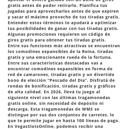
gratis antes de poder retirarlo. Planifica tus
jugadas para aprovecharlos antes de que expiren
y sacar el máximo provecho de tus tiradas gratis.
Entender estos términos te ayudará a optimizar
tus posibilidades de ganar con tus tiradas gratis.
Algunas promociones requieren un código de
giros gratis para obtener tus tiradas gratis.
Entre sus funciones más atractivas se encuentran
los comodines expansibles de la Reina, tiradas
gratis y una emocionante rueda de la fortuna.
Entre sus características destacadas vas a
encontrar comodines expansibles en forma de
red de camarones, tiradas gratis y un divertido
bono de elección “Pescado del Día”. Disfrutá de
rondas de bonificación, tiradas gratis y gráficos
de alta calidad. En 2026, llevá tu juego al
siguiente nivel con las últimas tragamonedas
gratis online, sin necesidad de depósito ni
descarga. Esta tragamonedas de WMS se
distingue por sus dos conjuntos de carretes, lo
que te permite jugar en hasta 100 líneas de pago.
En VegasSlotsOnline, podemos recibir una