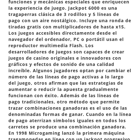
funciones y mecánicas especiales que enriquecen
la experiencia de juego. Jackpot 6000 es una
tragaperras clásica de 3 rodillos y 5 líneas de
pago con un aire nostálgico. Incluye una ronda de
tiradas gratis con multiplicadores de hasta x15.
Los juegos accesibles directamente desde el
navegador del ordenador, PC o portátil usan el
reproductor multimedia Flash. Los
desarrolladores de juegos son capaces de crear
juegos de casino originales e innovadores con
gráficos y efectos de sonido de una calidad
increíble. Algunos jugadores optan por cambiar el
número de las líneas de pago activas a lo largo
del juego, otros afirman que las estrategias de
aumentar o reducir la apuesta gradualmente
funcionan con éxito. Además de las líneas de
pago tradicionales, otro método que permite
trazar combinaciones ganadoras es el uso de las
denominadas formas de ganar. Cuando en la línea
de pago aterrizan símbolos iguales en todos los
carretes se produce una combinación ganadora.
En 1998 Microgaming lanzó la primera máquina
tragamonedas en línea con un jackpot progresivo