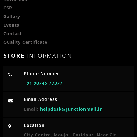
CSR
Gallery
Events
Contact
Quality Certificate
STORE
INFORMATION
Phone Number
+91 98745 77377
Email Address
Email:
helpdesk@Junctionmall.in
Location
City Centre, Mauja - Faridpur, Near Citi