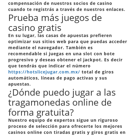
compensación de nuestros socios de casino
cuando te registrás a través de nuestros enlaces.
Prueba más juegos de
casino gratis
En su lugar, las casas de apuestas prefieren
optimizar sus sitios web para que puedas acceder
mediante el navegador. También es
recomendable si juegas en una slot con bote
progresivo y deseas obtener el jackpot. Es decir
que tendrás que indicar el número
https://hotslicejugar.com.mx/
total de giros
automáticos, líneas de pago activas y sus
apuestas.
¿Dónde puedo jugar a las
tragamonedas online de
forma gratuita?
Nuestro equipo de expertos sigue un riguroso
proceso de selección para ofrecerte los mejores
casinos online con tiradas gratis y giros gratis en