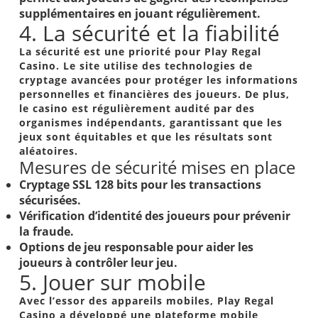
supplémentaires en jouant régulièrement.
4. La sécurité et la fiabilité
La sécurité est une priorité pour
Play Regal
Casino
. Le site utilise des technologies de
cryptage avancées pour protéger les informations
personnelles et financières des joueurs. De plus,
le casino est régulièrement audité par des
organismes indépendants, garantissant que les
jeux sont équitables et que les résultats sont
aléatoires.
Mesures de sécurité mises en place
Cryptage SSL 128 bits pour les transactions
sécurisées.
Vérification d’identité des joueurs pour prévenir
la fraude.
Options de jeu responsable pour aider les
joueurs à contrôler leur jeu.
5. Jouer sur mobile
Avec l’essor des appareils mobiles,
Play Regal
Casino
a développé une plateforme mobile