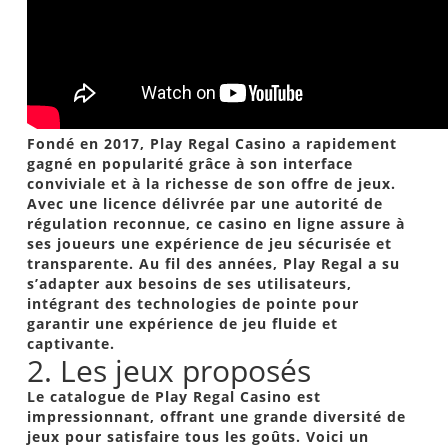
Fondé en 2017,
Play Regal Casino
a rapidement
gagné en popularité grâce à son interface
conviviale et à la richesse de son offre de jeux.
Avec une licence délivrée par une autorité de
régulation reconnue, ce casino en ligne assure à
ses joueurs une expérience de jeu sécurisée et
transparente. Au fil des années, Play Regal a su
s’adapter aux besoins de ses utilisateurs,
intégrant des technologies de pointe pour
garantir une expérience de jeu fluide et
captivante.
2. Les jeux proposés
Le catalogue de
Play Regal Casino
est
impressionnant, offrant une grande diversité de
jeux pour satisfaire tous les goûts. Voici un