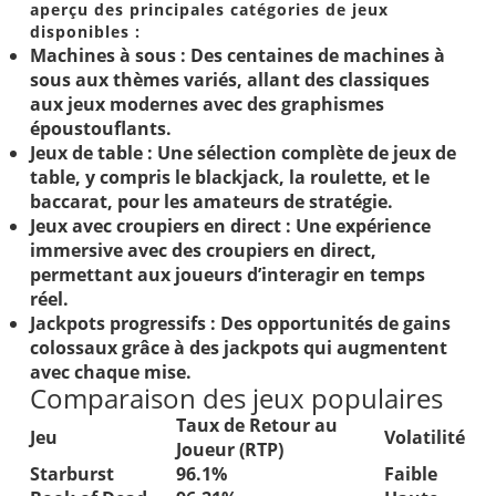
aperçu des principales catégories de jeux
disponibles :
Machines à sous :
Des centaines de machines à
sous aux thèmes variés, allant des classiques
aux jeux modernes avec des graphismes
époustouflants.
Jeux de table :
Une sélection complète de jeux de
table, y compris le blackjack, la roulette, et le
baccarat, pour les amateurs de stratégie.
Jeux avec croupiers en direct :
Une expérience
immersive avec des croupiers en direct,
permettant aux joueurs d’interagir en temps
réel.
Jackpots progressifs :
Des opportunités de gains
colossaux grâce à des jackpots qui augmentent
avec chaque mise.
Comparaison des jeux populaires
Taux de Retour au
Jeu
Volatilité
Joueur (RTP)
Starburst
96.1%
Faible