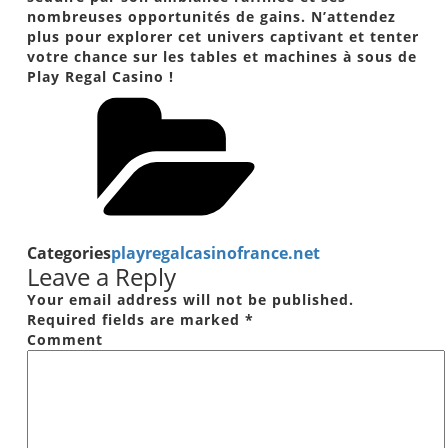
nombreuses opportunités de gains. N’attendez
plus pour explorer cet univers captivant et tenter
votre chance sur les tables et machines à sous de
Play Regal Casino !
Categories
playregalcasinofrance.net
Leave a Reply
Your email address will not be published.
Required fields are marked
*
Comment