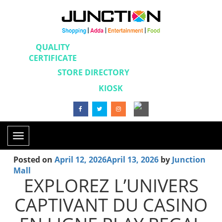
QUALITY
CERTIFICATE
STORE DIRECTORY
KIOSK
Toggle
navigation
Posted on
April 12, 2026
April 13, 2026
by
Junction
Mall
EXPLOREZ L’UNIVERS
CAPTIVANT DU CASINO